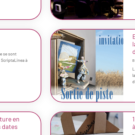
l
d
e se sont
e ScriptaLinea à
B
L
l
d
iture en
1
s dates