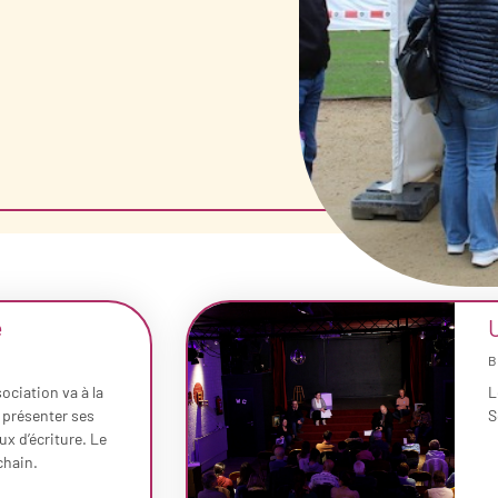
e
U
B
ociation va à la
L
 présenter ses
S
ux d’écriture. Le
chain.