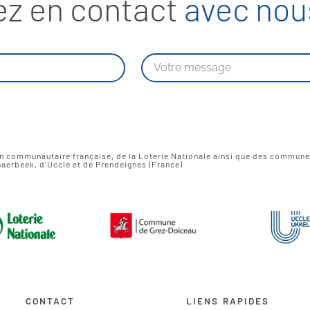
ez en contact
avec nous
on communautaire française, de la Loterie Nationale ainsi que des commun
aerbeek, d'Uccle et de Prendeignes (France)
CONTACT
LIENS RAPIDES