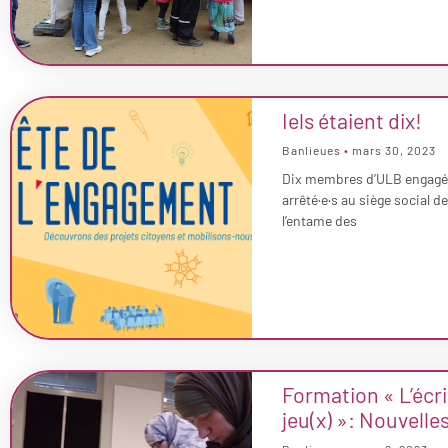
Iels étaient dix!
Banlieues
mars 30, 2023
Dix membres d’ULB engagé
arrêté·e·s au siège social d
l’entame des
Formation « L’écr
jeu(x) »: Nouvelle