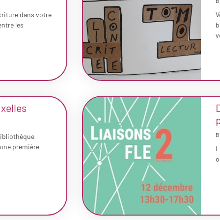
B
criture dans votre
V
entre les
b
v
xelles
D
B
ibliothèque
 une première
L
o