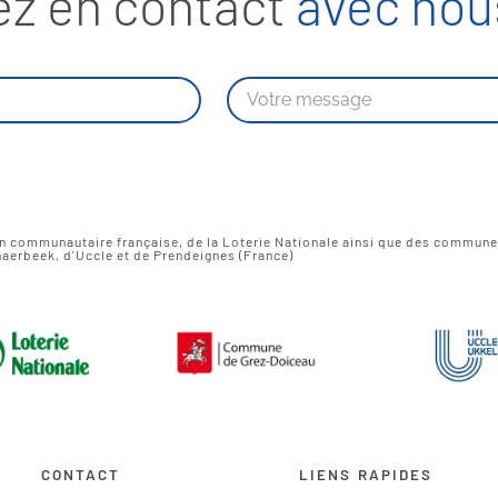
ez en contact
avec nous
on communautaire française, de la Loterie Nationale ainsi que des commun
aerbeek, d'Uccle et de Prendeignes (France)
CONTACT
LIENS RAPIDES