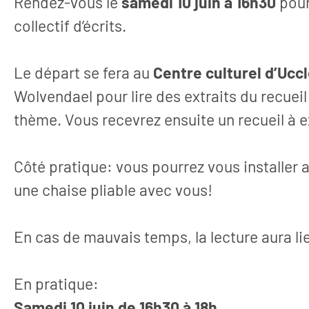
Rendez-vous le
samedi 10 juin à 16h30
pour
collectif d’écrits.
Le départ se fera au
Centre culturel d’Ucc
Wolvendael pour lire des extraits du recuei
thème. Vous recevrez ensuite un recueil à e
Côté pratique: vous pourrez vous installer 
une chaise pliable avec vous!
Articles
30 juillet 2
En cas de mauvais temps, la lecture aura lieu
De la diversité à la
nouveau recueil
En pratique:
parcour
Samedi 10 juin de 16h30 à 18h