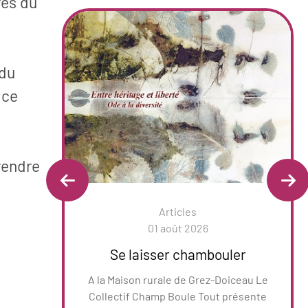
res du
 du
 ce
rendre
Articles
01 août 2026
Se laisser chambouler
A la Maison rurale de Grez-Doiceau Le
Collectif Champ Boule Tout présente