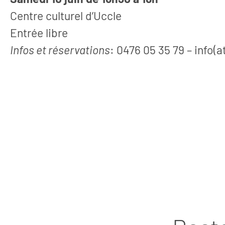
Récit: Briser le silence 
Centre culturel d’Uccle
2026. L’asbl La Rue, 
Entrée libre
Saint-Jean, a ou
Infos et réservations
: 0476 05 35 79 – info(a