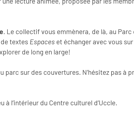
 une lecture animée, proposée par les memb
le
. Le collectif vous emmènera, de là, au Parc
l de textes
Espaces
et échanger avec vous sur
xplorer de long en large!
au parc sur des couvertures. N’hésitez pas à p
Articles
026
18 juin 2026
 à l’intérieur du Centre culturel d’Uccle.
 créativité:
D'hier à demain: quand
, nouveau
enfants et seniors se
s
rencontrent