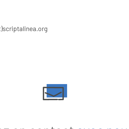
Samedi 18 avril
Une invitation Mardi 23 juin, à 14h
à Molenbeek-
découvrez comment une classe
vert...
d’enfants / de l’école...
t)scriptalinea.org