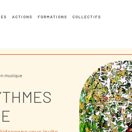
MES
ACTIONS
FORMATIONS
COLLECTIFS
 en musique
YTHMES
UE
léidoscope vous invite