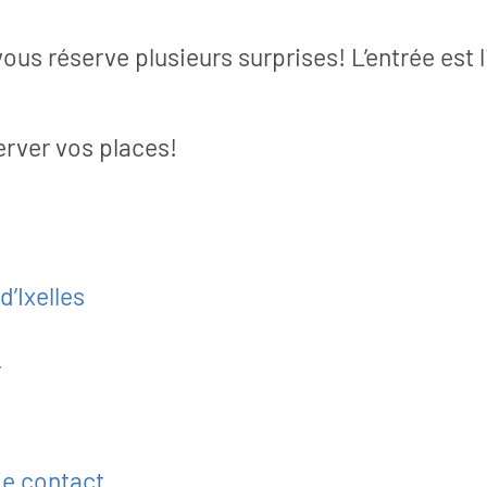
us réserve plusieurs surprises! L’entrée est l
erver vos places!
s
Articles
26
01 août 2026
’Ixelles
in: quand
Se laisser chambouler
niors se
A la Maison rurale de Grez-Doicea
r
ent
Collectif Champ Boule Tout prése
son recueil Entre héritage...
3 juin, à 14h,
 une classe
’école...
e contact