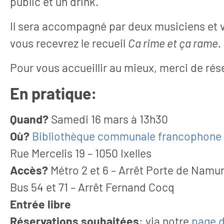
public et un drink.
Il sera accompagné par deux musiciens et vo
vous recevrez le recueil
Ca rime et ça rame
.
Pour vous accueillir au mieux, merci de rés
En pratique:
Articles
Article
Quand?
Samedi 16 mars à 13h30
30 juillet 2026
18 juin 20
Où?
Bibliothèque communale francophone d
ersité à la créativité:
D'hier à dema
Rue Mercelis 19 – 1050 Ixelles
u recueil, nouveau
enfants et se
Accès?
Métro 2 et 6 – Arrêt Porte de Namu
parcours
rencontr
Bus 54 et 71 – Arrêt Fernand Cocq
er le silence Samedi 18 avril
Une invitation Mardi 2
Entrée libre
asbl La Rue, à Molenbeek-
découvrez comment
nt-Jean, a ouvert...
d’enfants / de l
Réservations souhaitées
: via notre
page d