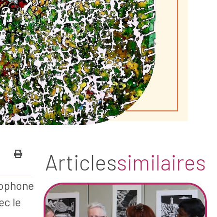
Articles
similaires
ncophone
ec le