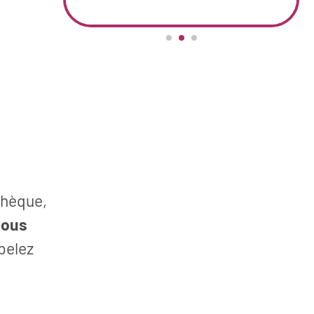
thèque,
nous
pelez