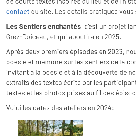
de courts textes inspirés du lieu et de l’hist
contact
du site. Les détails pratiques vou
Les Sentiers enchantés
, c’est un projet 
Grez-Doiceau, et qui aboutira en 2025.
Après deux premiers épisodes en 2023, nou
poésie et mémoire sur les sentiers de la 
Articles
Publicati
invitant à la poésie et à la découverte de n
30 juillet 2026
11 juillet 
extraits des textes écrits par les participan
ersité à la créativité:
D'hier à d
textes et les photos prises au fil des épiso
u recueil, nouveau
Le projet « D’hier à d
parcours
de tisser liens et hist
Voici les dates des ateliers en 2024:
ateliers et renc
er le silence Samedi 18 avril
asbl La Rue, à Molenbeek-
nt-Jean, a ouvert...