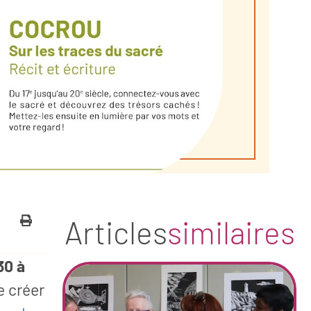
Articles
similaires
30 à
e créer