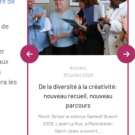
re de
 de
er
aux
Articles
s
30 juillet 2026
ra les
De la diversité à la créativité:
nouveau recueil, nouveau
u Le
parcours
nte
Récit: Briser le silence Samedi 18 avril
2026. L’asbl La Rue, à Molenbeek-
Saint-Jean, a ouvert...