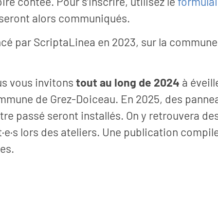
oire contée. Pour s’inscrire, utilisez le
formulai
s seront alors communiqués.
lancé par ScriptaLinea en 2023, sur la commune
s vous invitons
tout au long de 2024
à éveill
commune de Grez-Doiceau. En 2025, des panne
ons
Articles
otre passé seront installés. On y retrouvera de
2026
01 août 2026
t·e·s lors des ateliers. Une publication compile
emain
Se laisser chambouler
des.
emain » a permis
A la Maison rurale de Grez-Doicea
oires à travers
Collectif Champ Boule Tout prése
ontres...
son recueil Entre héritage...