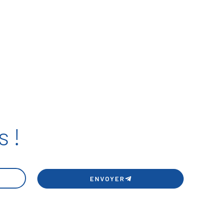
 !
ENVOYER