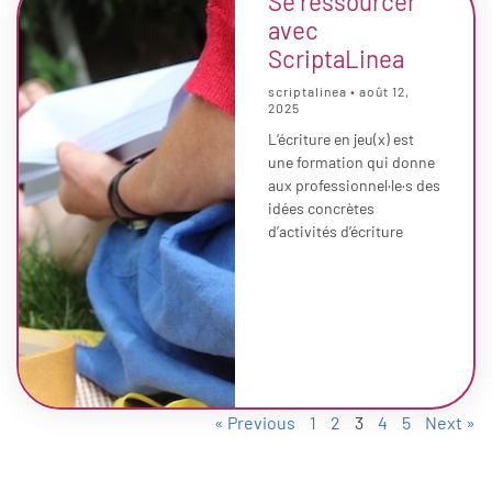
Se ressourcer
avec
ScriptaLinea
scriptalinea
août 12,
2025
L’écriture en jeu(x) est
une formation qui donne
aux professionnel·le·s des
idées concrètes
d’activités d’écriture
« Previous
1
2
3
4
5
Next »