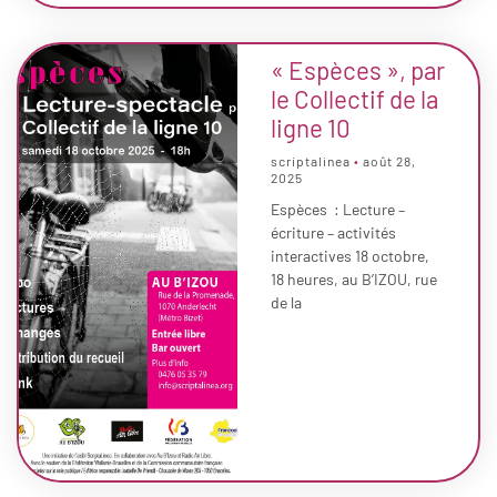
« Espèces », par
le Collectif de la
ligne 10
scriptalinea
août 28,
2025
Espèces : Lecture –
écriture – activités
interactives 18 octobre,
18 heures, au B’IZOU, rue
de la